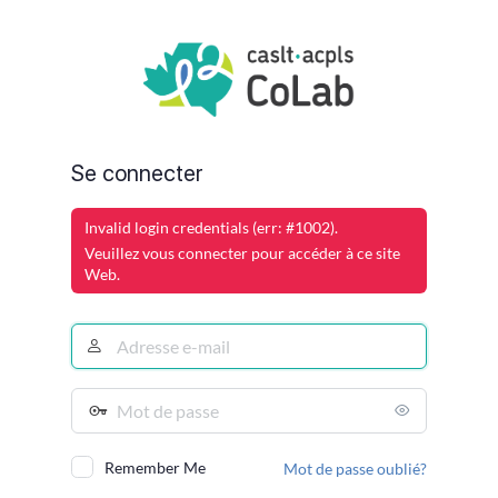
Log
In
Se connecter
Invalid login credentials (err: #1002).
Veuillez vous connecter pour accéder à ce site
Web.
Adresse
e-
mail
Password
Remember Me
Mot de passe oublié?